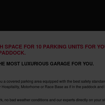
RSPORT
MOBILE MARKETING
LOGISTICS
TH SPACE FOR 10 PARKING UNITS FOR Y
RPADDOCK.
HE MOST LUXURIOUS GARAGE FOR YOU.
vered parking area equipped with the best safety standards 
ospitality, Motorhome or Race Base as if in the paddock and h
, no bad weather conditions and our experts directly on your s