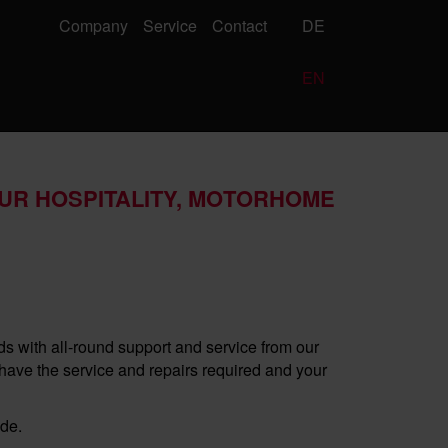
Company
Service
Contact
DE
EN
OUR HOSPITALITY, MOTORHOME
with all-round support and service from our
ave the service and repairs required and your
ide.