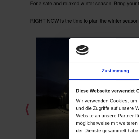
For a safe and relaxed winter season. Bring you
RIGHT NOW is the time to plan the winter season!
Zustimmung
Diese Webseite verwendet 
Wir verwenden Cookies, um I
⟨
und die Zugriffe auf unsere 
Website an unsere Partner fü
möglicherweise mit weiteren
der Dienste gesammelt habe