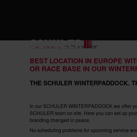
MOTO
Home
>
Company
>
WINTERPADDOCK*
BEST LOCATION IN EUROPE WI
OR RACE BASE IN OUR WINTE
THE SCHULER WINTERPADDOCK. T
In our SCHULER WINTERPADDOCK we offer you a co
SCHULER team on site. Here you can set up your H
branding changed in peace.
No scheduling problems for upcoming service work