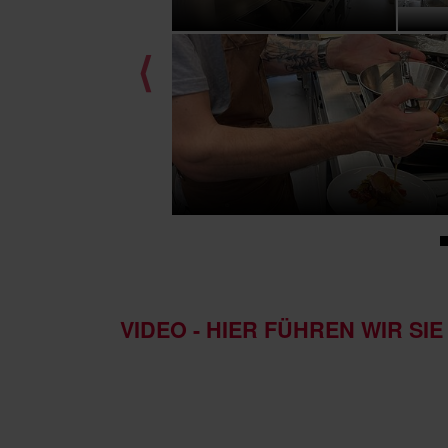
⟨
VIDEO - HIER FÜHREN WIR SI