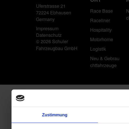
Uferstrasse 21
Race Base
N
72224 Ebhausen
c
Germany
Raceliner
Impressum
Hospitality
Datenschutz
Motorhome
© 2026 Schuler
Fahrzeugbau GmbH
Logistik
Neu & Gebrau
chtfahrzeuge
Zustimmung